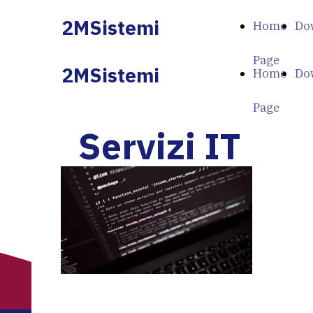
2MSistemi
Home
Do
Page
2MSistemi
Home
Do
Page
Servizi IT